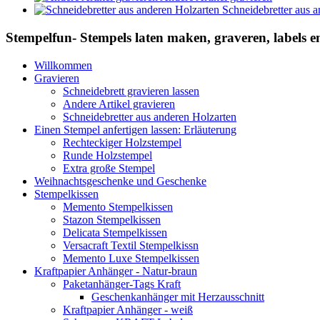
Schneidebretter aus 
Stempelfun- Stempels laten maken, graveren, labels 
Willkommen
Gravieren
Schneidebrett gravieren lassen
Andere Artikel gravieren
Schneidebretter aus anderen Holzarten
Einen Stempel anfertigen lassen: Erläuterung
Rechteckiger Holzstempel
Runde Holzstempel
Extra große Stempel
Weihnachtsgeschenke und Geschenke
Stempelkissen
Memento Stempelkissen
Stazon Stempelkissen
Delicata Stempelkissen
Versacraft Textil Stempelkissn
Memento Luxe Stempelkissen
Kraftpapier Anhänger - Natur-braun
Paketanhänger-Tags Kraft
Geschenkanhänger mit Herzausschnitt
Kraftpapier Anhänger - weiß