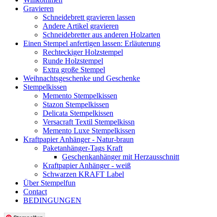
Gravieren
Schneidebrett gravieren lassen
Andere Artikel gravieren
Schneidebretter aus anderen Holzarten
Einen Stempel anfertigen lassen: Erläuterung
Rechteckiger Holzstempel
Runde Holzstempel
Extra große Stempel
Weihnachtsgeschenke und Geschenke
Stempelkissen
Memento Stempelkissen
Stazon Stempelkissen
Delicata Stempelkissen
Versacraft Textil Stempelkissn
Memento Luxe Stempelkissen
Kraftpapier Anhänger - Natur-braun
Paketanhänger-Tags Kraft
Geschenkanhänger mit Herzausschnitt
Kraftpapier Anhänger - weiß
Schwarzen KRAFT Label
Über Stempelfun
Contact
BEDINGUNGEN