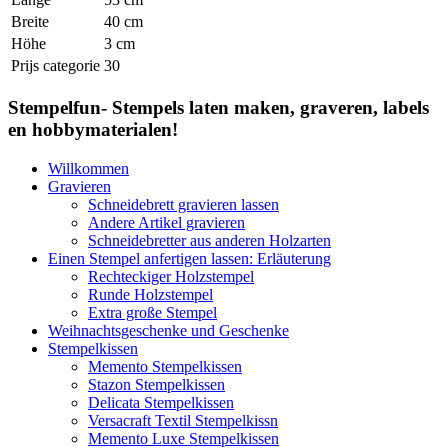
Breite
40 cm
Höhe
3 cm
Prijs categorie
30
Stempelfun- Stempels laten maken, graveren, labels
en hobbymaterialen!
Willkommen
Gravieren
Schneidebrett gravieren lassen
Andere Artikel gravieren
Schneidebretter aus anderen Holzarten
Einen Stempel anfertigen lassen: Erläuterung
Rechteckiger Holzstempel
Runde Holzstempel
Extra große Stempel
Weihnachtsgeschenke und Geschenke
Stempelkissen
Memento Stempelkissen
Stazon Stempelkissen
Delicata Stempelkissen
Versacraft Textil Stempelkissn
Memento Luxe Stempelkissen