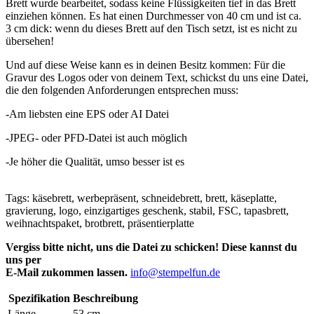
Brett wurde bearbeitet, sodass keine Flüssigkeiten tief in das Brett
einziehen können. Es hat einen Durchmesser von 40 cm und ist ca.
3 cm dick: wenn du dieses Brett auf den Tisch setzt, ist es nicht zu
übersehen!
Und auf diese Weise kann es in deinen Besitz kommen: Für die
Gravur des Logos oder von deinem Text, schickst du uns eine Datei,
die den folgenden Anforderungen entsprechen muss:
-Am liebsten eine EPS oder AI Datei
-JPEG- oder PFD-Datei ist auch möglich
-Je höher die Qualität, umso besser ist es
Tags: käsebrett, werbepräsent, schneidebrett, brett, käseplatte,
gravierung, logo, einzigartiges geschenk, stabil, FSC, tapasbrett,
weihnachtspaket, brotbrett, präsentierplatte
Vergiss bitte nicht, uns die Datei zu schicken! Diese kannst du
uns per
E-Mail zukommen lassen.
info@stempelfun.de
Spezifikation
Beschreibung
Länge
53 cm