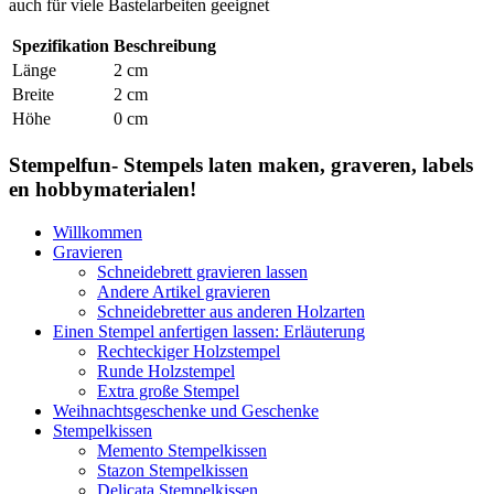
auch für viele Bastelarbeiten geeignet
Spezifikation
Beschreibung
Länge
2 cm
Breite
2 cm
Höhe
0 cm
Stempelfun- Stempels laten maken, graveren, labels
en hobbymaterialen!
Willkommen
Gravieren
Schneidebrett gravieren lassen
Andere Artikel gravieren
Schneidebretter aus anderen Holzarten
Einen Stempel anfertigen lassen: Erläuterung
Rechteckiger Holzstempel
Runde Holzstempel
Extra große Stempel
Weihnachtsgeschenke und Geschenke
Stempelkissen
Memento Stempelkissen
Stazon Stempelkissen
Delicata Stempelkissen