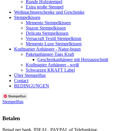
Runde Holzstempel
Extra große Stempel
Weihnachtsgeschenke und Geschenke
Stempelkissen
Memento Stempelkissen
Stazon Stempelkissen
Delicata Stempelkissen
Versacraft Textil Stempelkissn
Memento Luxe Stempelkissen
Kraftpapier Anhänger - Natur-braun
Paketanhänger-Tags Kraft
Geschenkanhänger mit Herzausschnitt
Kraftpapier Anhänger - weiß
Schwarzen KRAFT Label
Über Stempelfun
Contact
BEDINGUNGEN
Stempelfun
Stempelfun
Betalen
Betaal per bank, IDEAL, PAYPAL of Telebanking.